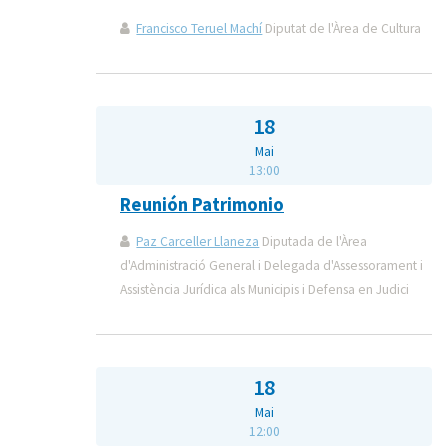
Francisco Teruel Machí
Diputat de l'Àrea de Cultura
18
Mai
13:00
Reunión Patrimonio
Paz Carceller Llaneza
Diputada de l'Àrea
d'Administració General i Delegada d'Assessorament i
Assistència Jurídica als Municipis i Defensa en Judici
18
Mai
12:00