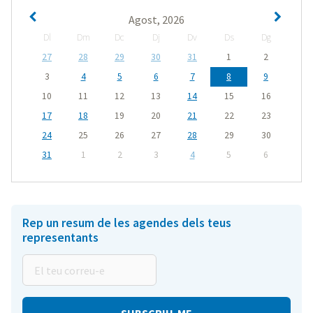
Agost, 2026
Dl
Dm
Dc
Dj
Dv
Ds
Dg
27
28
29
30
31
1
2
3
4
5
6
7
8
9
10
11
12
13
14
15
16
17
18
19
20
21
22
23
24
25
26
27
28
29
30
31
1
2
3
4
5
6
Rep un resum de les agendes dels teus
representants
El
teu
correu-
e