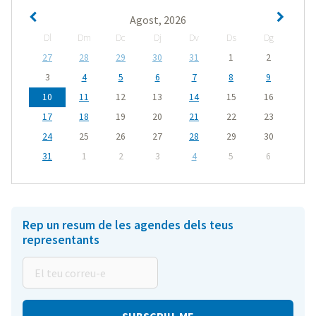
Agost, 2026
Dl
Dm
Dc
Dj
Dv
Ds
Dg
27
28
29
30
31
1
2
3
4
5
6
7
8
9
10
11
12
13
14
15
16
17
18
19
20
21
22
23
24
25
26
27
28
29
30
31
1
2
3
4
5
6
Rep un resum de les agendes dels teus
representants
El
teu
correu-
e