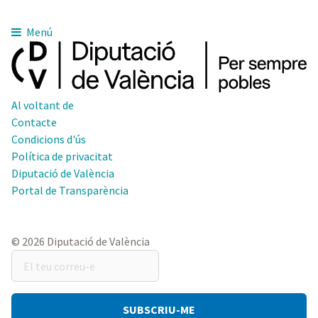
Menú
Al voltant de
Contacte
Condicions d'ús
Política de privacitat
Diputació de València
Portal de Transparència
© 2026 Diputació de València
El
teu
correu-
e