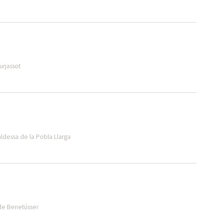
urjassot
aldessa de la Pobla Llarga
 de Benetússer