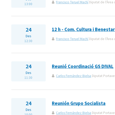
Francisco Teruel Machí
Diputat de l'Àrea 
13:00
24
12 h - Com. Cultura i Benestar
Des
Francisco Teruel Machí
Diputat de l'Àrea 
12:30
24
Reunió Coordinació GS DIVAL
Des
Carlos Fernández Bielsa
Diputat Portaveu
11:30
24
Reunión Grupo Socialista
Des
Carlos Fernández Bielsa
Diputat Portaveu
10:00