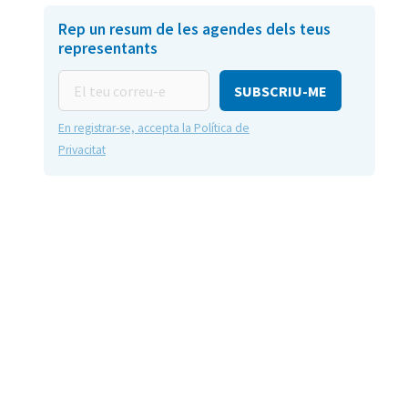
Rep un resum de les agendes dels teus
representants
El
teu
correu-
En registrar-se, accepta la Política de
e
Privacitat