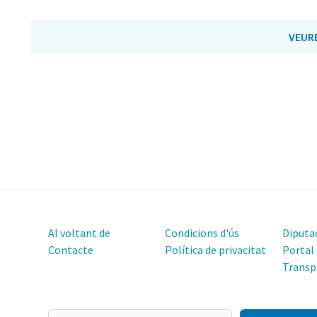
VEUR
Al voltant de
Condicions d'ús
Diputac
Contacte
Política de privacitat
Portal
Transp
El