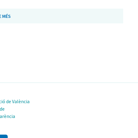
E MÉS
ió de València
 de
arència