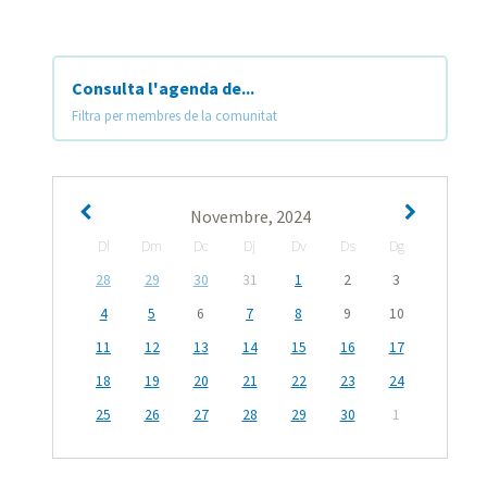
Consulta l'agenda de...
Filtra per membres de la comunitat
Novembre, 2024
Dl
Dm
Dc
Dj
Dv
Ds
Dg
28
29
30
31
1
2
3
4
5
6
7
8
9
10
11
12
13
14
15
16
17
18
19
20
21
22
23
24
25
26
27
28
29
30
1