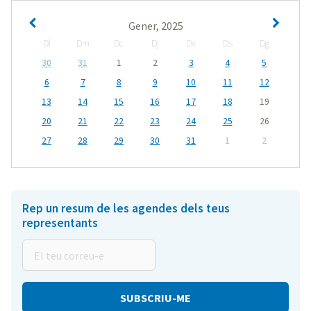
Gener, 2025
Dl
Dm
Dc
Dj
Dv
Ds
Dg
30
31
1
2
3
4
5
6
7
8
9
10
11
12
13
14
15
16
17
18
19
20
21
22
23
24
25
26
27
28
29
30
31
1
2
Rep un resum de les agendes dels teus
representants
El
teu
correu-
e