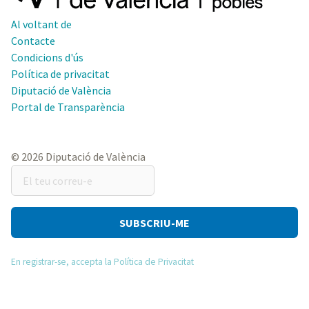
Al voltant de
Contacte
Condicions d'ús
Política de privacitat
Diputació de València
Portal de Transparència
© 2026 Diputació de València
El
teu
correu-
e
En registrar-se, accepta la Política de Privacitat