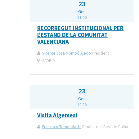
23
Gen
11:00
RECORREGUT INSTITUCIONAL PER
L'ESTAND DE LA COMUNITAT
VALENCIANA
Vicente José Mompó Aledo
President
MADRID
23
Gen
10:00
Visita Algemesí
Francisco Teruel Machí
Diputat de l'Àrea de Cultura