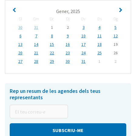
Gener, 2025
Dl
Dm
Dc
Dj
Dv
Ds
Dg
30
31
1
2
3
4
5
6
7
8
9
10
11
12
13
14
15
16
17
18
19
20
21
22
23
24
25
26
27
28
29
30
31
1
2
Rep un resum de les agendes dels teus
representants
El
teu
correu-
e