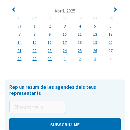
Abril, 2025
Dl
Dm
Dc
Dj
Dv
Ds
Dg
31
1
2
3
4
5
6
7
8
9
10
11
12
13
14
15
16
17
18
19
20
21
22
23
24
25
26
27
28
29
30
1
2
3
4
Rep un resum de les agendes dels teus
representants
El
teu
correu-
e