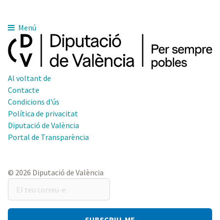
Menú
Al voltant de
Contacte
Condicions d'ús
Política de privacitat
Diputació de València
Portal de Transparència
© 2026 Diputació de València
El
teu
correu-
e