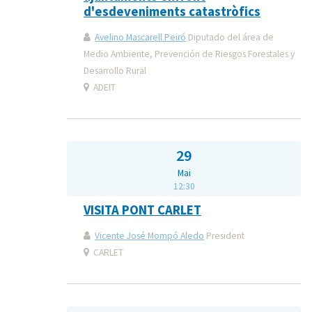
d'esdeveniments catastròfics
Avelino Mascarell Peiró
Diputado del área de
Medio Ambiente, Prevención de Riesgos Forestales y
Desarrollo Rural
ADEIT
29
Mai
12:30
VISITA PONT CARLET
Vicente José Mompó Aledo
President
CARLET