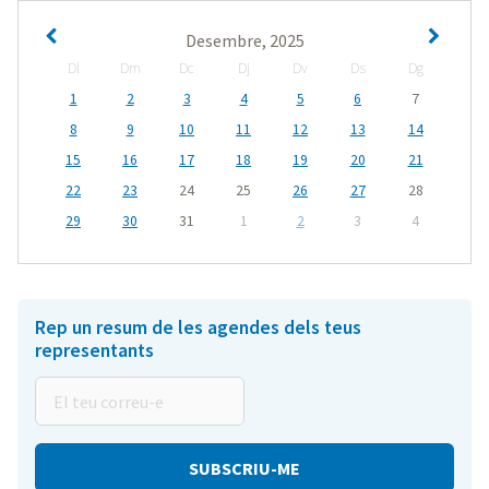
Desembre, 2025
Dl
Dm
Dc
Dj
Dv
Ds
Dg
1
2
3
4
5
6
7
8
9
10
11
12
13
14
15
16
17
18
19
20
21
22
23
24
25
26
27
28
29
30
31
1
2
3
4
Rep un resum de les agendes dels teus
representants
El
teu
correu-
e