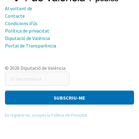
Al voltant de
Contacte
Condicions d'ús
Política de privacitat
Diputació de València
Portal de Transparència
© 2026 Diputació de València
El
teu
correu-
e
En registrar-se, accepta la Política de Privacitat