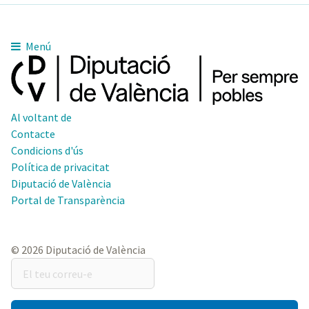
Menú
Al voltant de
Contacte
Condicions d'ús
Política de privacitat
Diputació de València
Portal de Transparència
© 2026 Diputació de València
El
teu
correu-