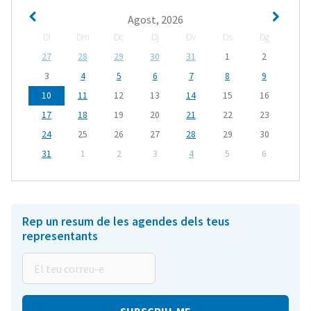
Agost, 2026
Dl
Dm
Dc
Dj
Dv
Ds
Dg
27
28
29
30
31
1
2
3
4
5
6
7
8
9
10
11
12
13
14
15
16
17
18
19
20
21
22
23
24
25
26
27
28
29
30
31
1
2
3
4
5
6
Rep un resum de les agendes dels teus
representants
El
teu
correu-
e