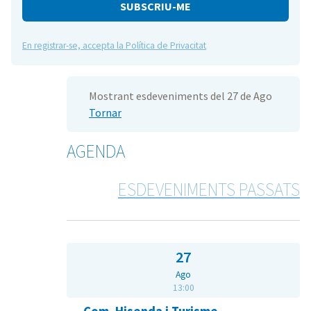
e
En registrar-se, accepta la Política de Privacitat
Mostrant esdeveniments del 27 de Ago
Tornar
AGENDA
ESDEVENIMENTS PASSATS
27
Ago
13:00