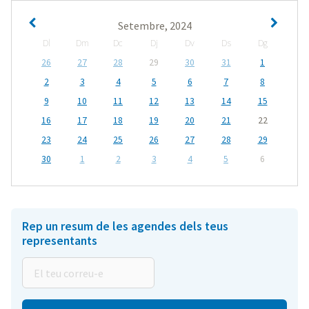
Setembre, 2024
Dl
Dm
Dc
Dj
Dv
Ds
Dg
26
27
28
29
30
31
1
2
3
4
5
6
7
8
9
10
11
12
13
14
15
16
17
18
19
20
21
22
23
24
25
26
27
28
29
30
1
2
3
4
5
6
Rep un resum de les agendes dels teus
representants
El
teu
correu-