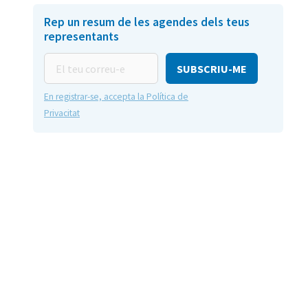
Rep un resum de les agendes dels teus
representants
El
teu
correu-
En registrar-se, accepta la Política de
e
Privacitat