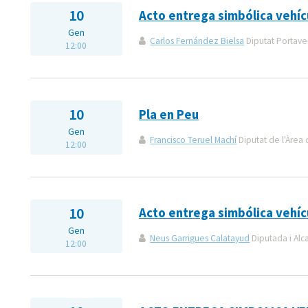
10
Acto entrega simbólica vehíc
Gen
Carlos Fernández Bielsa
Diputat Portaveu
12:00
10
Pla en Peu
Gen
Francisco Teruel Machí
Diputat de l'Àrea 
12:00
10
Acto entrega simbólica vehíc
Gen
Neus Garrigues Calatayud
Diputada i Alc
12:00