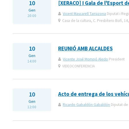
10
[XERACO] I Gala de l'Esport d
Gen
Vicent Mascarell Tarrazona
Diputat i Reg
20:00
Casa de la cultura, C. Presbítero Bofí, 1
10
REUNIÓ AMB ALCALDES
Gen
Vicente José Mompó Aledo
President
14:00
VIDEOCONFERENCIA
10
Acto de entrega de los vehícu
Gen
Ricardo Gabaldón Gabaldón
Diputat de 
12:00