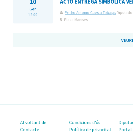
10
ACTO ENTREGA SIMBOLICA VE
Gen
Pedro Antonio Cuesta Tobajas
Diputado 
12:00
Plaza Manises
VEUR
Al voltant de
Condicions d'ús
Diputac
Contacte
Política de privacitat
Portal