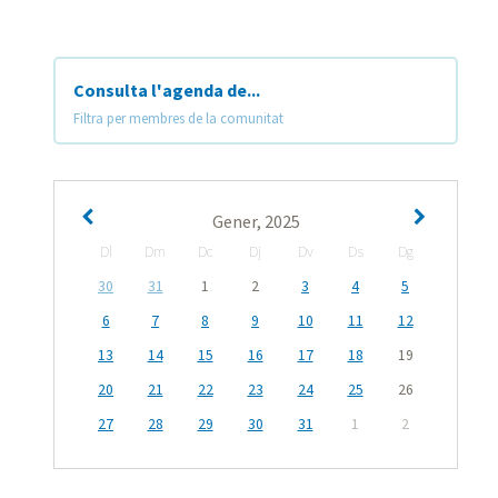
Consulta l'agenda de...
Filtra per membres de la comunitat
Gener, 2025
Dl
Dm
Dc
Dj
Dv
Ds
Dg
30
31
1
2
3
4
5
6
7
8
9
10
11
12
13
14
15
16
17
18
19
20
21
22
23
24
25
26
27
28
29
30
31
1
2