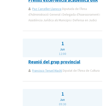
Premis excel·lència acadèmica GVA
Paz Carceller Llaneza
Diputada de l'Àrea
d'Administració General i Delegada d'Assessorament i
Assistència Jurídica als Municipis i Defensa en Judici
1
Jun
12:00
Reunió del grup provincial
Francisco Teruel Machí
Diputat de l'Àrea de Cultura
1
Jun
09:30