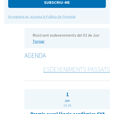
e
En registrar-se, accepta la Política de Privacitat
Mostrant esdeveniments del 01 de Jun
Tornar
AGENDA
ESDEVENIMENTS PASSATS
1
Jun
18:30