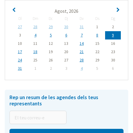
Agost, 2026
Dl
Dm
Dc
Dj
Dv
Ds
Dg
27
28
29
30
31
1
2
3
4
5
6
7
8
9
10
11
12
13
14
15
16
17
18
19
20
21
22
23
24
25
26
27
28
29
30
31
1
2
3
4
5
6
Rep un resum de les agendes dels teus
representants
El
teu
correu-