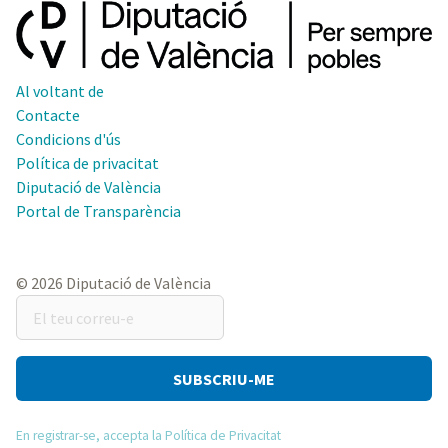
Al voltant de
Contacte
Condicions d'ús
Política de privacitat
Diputació de València
Portal de Transparència
© 2026 Diputació de València
El
teu
correu-
e
En registrar-se, accepta la Política de Privacitat