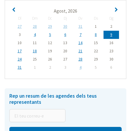
Agost, 2026
Dl
Dm
Dc
Dj
Dv
Ds
Dg
27
28
29
30
31
1
2
3
4
5
6
7
8
9
10
11
12
13
14
15
16
17
18
19
20
21
22
23
24
25
26
27
28
29
30
31
1
2
3
4
5
6
Rep un resum de les agendes dels teus
representants
El
teu
correu-