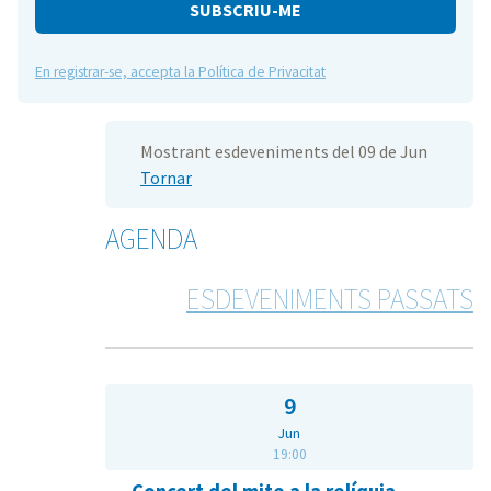
e
En registrar-se, accepta la Política de Privacitat
Mostrant esdeveniments del 09 de Jun
Tornar
AGENDA
ESDEVENIMENTS PASSATS
9
Jun
19:00