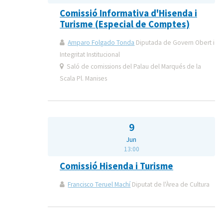
Comissió Informativa d'Hisenda i
Turisme (Especial de Comptes)
Amparo Folgado Tonda
Diputada de Govern Obert i
Integritat Institucional
Saló de comissions del Palau del Marqués de la
Scala Pl. Manises
9
Jun
13:00
Comissió Hisenda i Turisme
Francisco Teruel Machí
Diputat de l'Àrea de Cultura