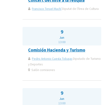
Concert del mite a la relíquia
Francisco Teruel Machí
Diputat de l'Àrea de Cultura
9
Jun
13:00
Comisión Hacienda y Turismo
Pedro Antonio Cuesta Tobajas
Diputado de Turismo
y Deportes
Salón comisiones
9
Jun
13:00