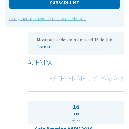
e
En registrar-se, accepta la Política de Privacitat
Mostrant esdeveniments del 16 de Jun
Tornar
AGENDA
ESDEVENIMENTS PASSATS
16
Jun
21:00