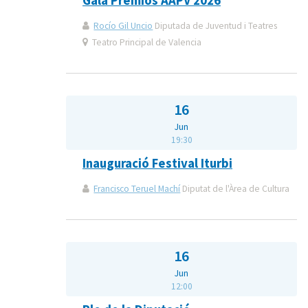
Gala Premios AAPV 2026
Rocío Gil Uncio
Diputada de Juventud i Teatres
Teatro Principal de Valencia
16
Jun
19:30
Inauguració Festival Iturbi
Francisco Teruel Machí
Diputat de l'Àrea de Cultura
16
Jun
12:00