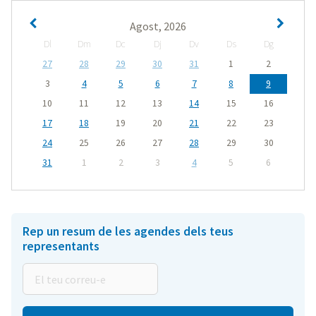
Agost, 2026
Dl
Dm
Dc
Dj
Dv
Ds
Dg
27
28
29
30
31
1
2
3
4
5
6
7
8
9
10
11
12
13
14
15
16
17
18
19
20
21
22
23
24
25
26
27
28
29
30
31
1
2
3
4
5
6
Rep un resum de les agendes dels teus
representants
El
teu
correu-