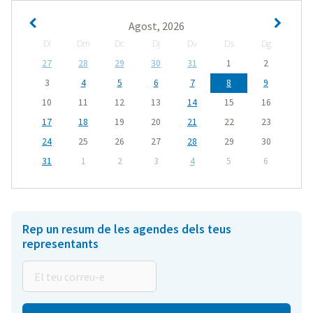
Agost, 2026
Dl
Dm
Dc
Dj
Dv
Ds
Dg
27
28
29
30
31
1
2
3
4
5
6
7
8
9
10
11
12
13
14
15
16
17
18
19
20
21
22
23
24
25
26
27
28
29
30
31
1
2
3
4
5
6
Rep un resum de les agendes dels teus
representants
El
teu
correu-