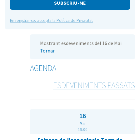
e
En registrar-se, accepta la Política de Privacitat
Mostrant esdeveniments del 16 de Mai
Tornar
AGENDA
ESDEVENIMENTS PASSATS
16
Mai
19:00