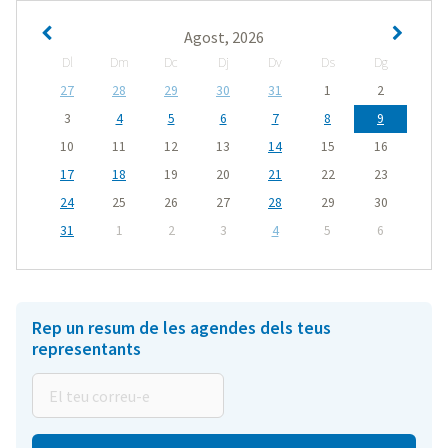
Agost, 2026
Dl
Dm
Dc
Dj
Dv
Ds
Dg
27
28
29
30
31
1
2
3
4
5
6
7
8
9
10
11
12
13
14
15
16
17
18
19
20
21
22
23
24
25
26
27
28
29
30
31
1
2
3
4
5
6
Rep un resum de les agendes dels teus
representants
El
teu
correu-