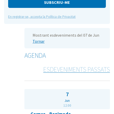
e
En registrar-se, accepta la Política de Privacitat
Mostrant esdeveniments del 07 de Jun
Tornar
AGENDA
ESDEVENIMENTS PASSATS
7
Jun
12:00