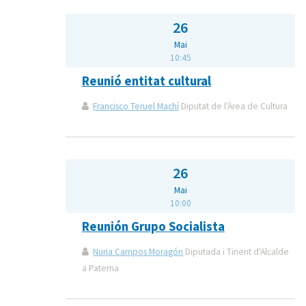
26
Mai
10:45
Reunió entitat cultural
Francisco Teruel Machí
Diputat de l'Àrea de Cultura
26
Mai
10:00
Reunión Grupo Socialista
Nuria Campos Moragón
Diputada i Tinent d'Alcalde
a Paterna