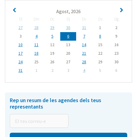
Agost, 2026
Dl
Dm
Dc
Dj
Dv
Ds
Dg
27
28
29
30
31
1
2
3
4
5
6
7
8
9
10
11
12
13
14
15
16
17
18
19
20
21
22
23
24
25
26
27
28
29
30
31
1
2
3
4
5
6
Rep un resum de les agendes dels teus
representants
El
teu
correu-