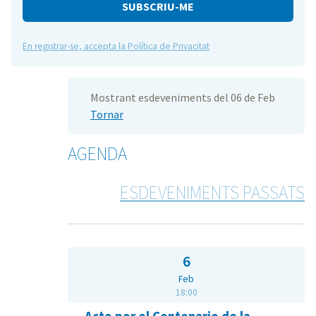
e
En registrar-se, accepta la Política de Privacitat
Mostrant esdeveniments del 06 de Feb
Tornar
AGENDA
ESDEVENIMENTS PASSATS
6
Feb
18:00