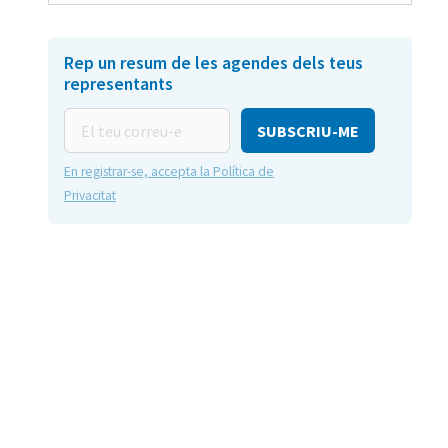
Rep un resum de les agendes dels teus
representants
El
teu
correu-
En registrar-se, accepta la Política de
e
Privacitat