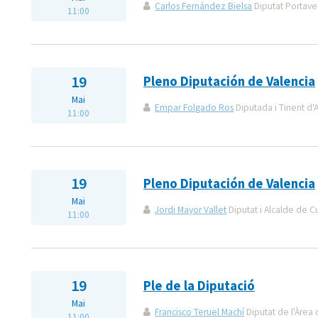
Carlos Fernández Bielsa
Diputat Portaveu
11:00
19
Pleno Diputación de Valencia
Mai
Empar Folgado Ros
Diputada i Tinent d'A
11:00
19
Pleno Diputación de Valencia
Mai
Jordi Mayor Vallet
Diputat i Alcalde de C
11:00
19
Ple de la Diputació
Mai
Francisco Teruel Machí
Diputat de l'Àrea 
11:00