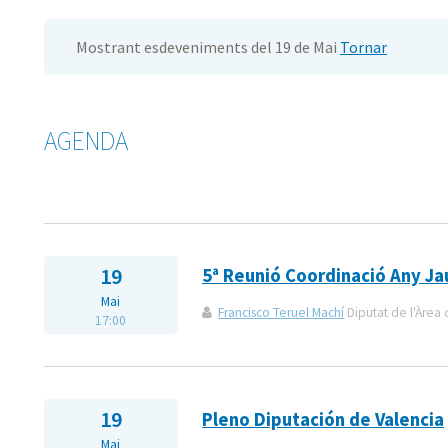
Mostrant esdeveniments del 19 de Mai
Tornar
AGENDA
19
5ª Reunió Coordinació Any Ja
Mai
Francisco Teruel Machí
Diputat de l'Àrea 
17:00
19
Pleno Diputación de Valencia
Mai