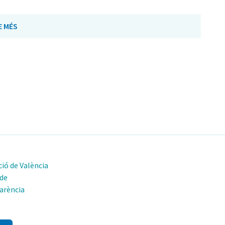
E MÉS
ió de València
 de
arència