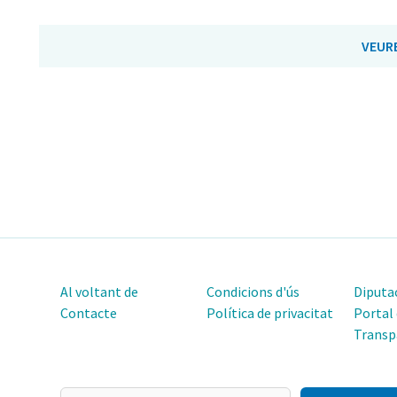
VEUR
Al voltant de
Condicions d'ús
Diputac
Contacte
Política de privacitat
Portal
Transp
El