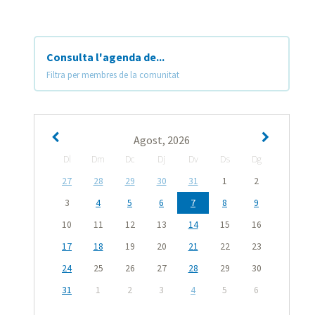
Consulta l'agenda de...
Filtra per membres de la comunitat
Agost, 2026
Dl
Dm
Dc
Dj
Dv
Ds
Dg
27
28
29
30
31
1
2
3
4
5
6
7
8
9
10
11
12
13
14
15
16
17
18
19
20
21
22
23
24
25
26
27
28
29
30
31
1
2
3
4
5
6